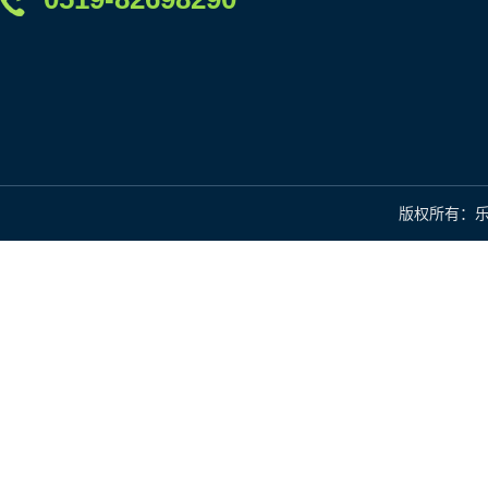
版权所有：乐