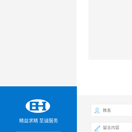
精益求精 至诚服务