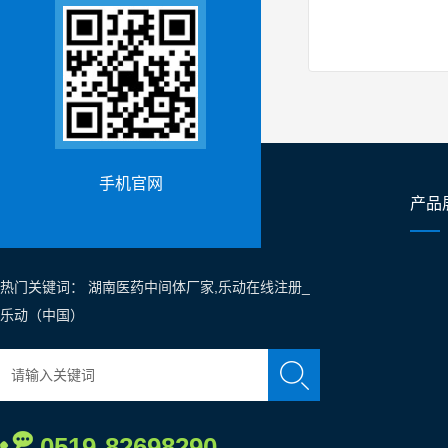
手机官网
产品
热门关键词： 湖南医药中间体厂家,乐动在线注册_
乐动（中国）
0519-82698290